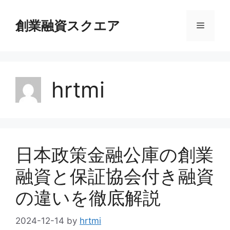
コ
ン
創業融資スクエア
メ
テ
ン
ニ
ツ
へ
hrtmi
ス
ュ
キ
ッ
ー
プ
日本政策金融公庫の創業
融資と保証協会付き融資
の違いを徹底解説
2024-12-14
by
hrtmi